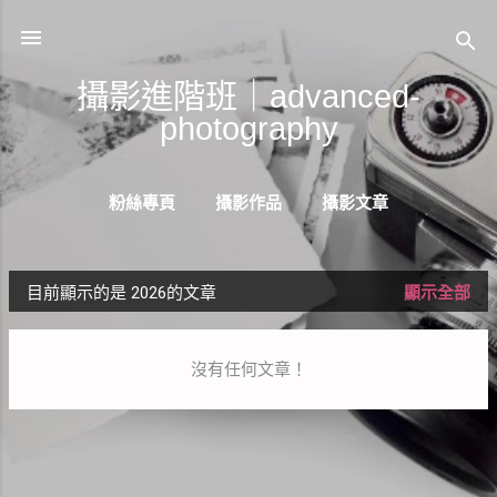
跳到主要內容
攝影進階班｜advanced-
photography
粉絲專頁
攝影作品
攝影文章
目前顯示的是 2026的文章
顯示全部
發
表
沒有任何文章！
文
章